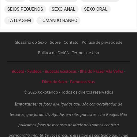
SEIOS PEQUENOS
SEXO ANAL
SEXO ORAL
TATUAGEM
TOMANDO BANHO
Glossário do Sexo
Sobre
Contato
Política de privacidade
Política de DMCA
Termos de Uso
Buceta
-
Xvideos
-
Bucetas Gostosas
-
Ilha do Prazer Vila Velha
-
Filme de Sexo
-
Famosos Nus
© 2026
Xoxotando
- Todos os direitos reservados
Importante:
as fotos divulgadas aqui são compartilhadas de
terceiros, que foram divulgadas em sites parceiros e no Google. Não
pulicamos fotos de menores de idade pois somos contra a
pornografia infantil. Se você procura esse tipo de conteúdo aqui, não