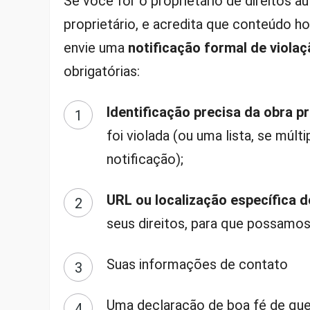
Se você for o proprietário de direitos au
proprietário, e acredita que conteúdo h
envie uma
notificação formal de viola
obrigatórias:
Identificação precisa da obra pr
foi violada (ou uma lista, se múl
notificação);
URL ou localização específica d
seus direitos, para que possamos 
Suas informações de contato
Uma declaração de boa fé de que