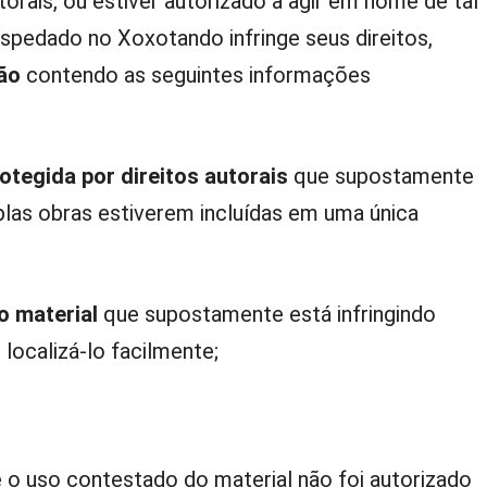
torais, ou estiver autorizado a agir em nome de tal
ospedado no Xoxotando infringe seus direitos,
ção
contendo as seguintes informações
otegida por direitos autorais
que supostamente
tiplas obras estiverem incluídas em uma única
o material
que supostamente está infringindo
localizá-lo facilmente;
 o uso contestado do material não foi autorizado