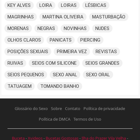
KEY ALVES
LOIRA
LOIRAS
LÉSBICAS
MAGRINHAS
MARTINA OLIVEIRA
MASTURBAÇÃO
MORENAS
NEGRAS
NOVINHAS
NUDES
OLHOS CLAROS
PANICATS
PIERCING
POSIÇÕES SEXUAIS
PRIMEIRA VEZ
REVISTAS
RUIVAS
SEIOS COM SILICONE
SEIOS GRANDES
SEIOS PEQUENOS
SEXO ANAL
SEXO ORAL
TATUAGEM
TOMANDO BANHO
Glossário do Sexo
Sobre
Contato
Política de privacidade
Política de DMCA
Termos de Uso
Buceta
-
Xvideos
-
Bucetas Gostosas
-
Ilha do Prazer Vila Velha
-