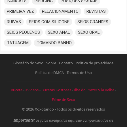
PANICATS
PIERCING
POSIÇÕES SEXUAIS
PRIMEIRA VEZ
RELACIONAMENTO
REVISTAS
RUIVAS
SEIOS COM SILICONE
SEIOS GRANDES
SEIOS PEQUENOS
SEXO ANAL
SEXO ORAL
TATUAGEM
TOMANDO BANHO
Glossário do Sexo
Sobre
Contato
Política de privacidade
Política de DMCA
Termos de Uso
Buceta
-
Xvideos
-
Bucetas Gostosas
-
Ilha do Prazer Vila Velha
-
Filme de Sexo
© 2026
Xoxotando
- Todos os direitos reservados
Importante:
as fotos divulgadas aqui são compartilhadas de